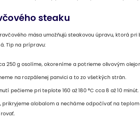
včového steaku
bravčového mäsa umožňujú steakovou úpravu, ktorá pri 
. Tip na prípravu:
ca 250 g osolíme, okoreníme a potrieme olivovým olejo
eme na rozpálenej panvici a to zo všetkých strán.
tí pečieme pri teplote 160 až 180 °C cca 8 až 10 minút.
 prikryjeme alobalom a necháme odpočívať na teplom m
rovať.