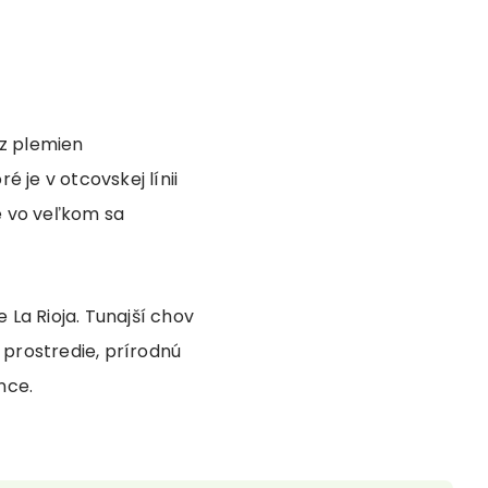
 z plemien
 je v otcovskej línii
le vo veľkom sa
La Rioja. Tunajší chov
 prostredie, prírodnú
nce.