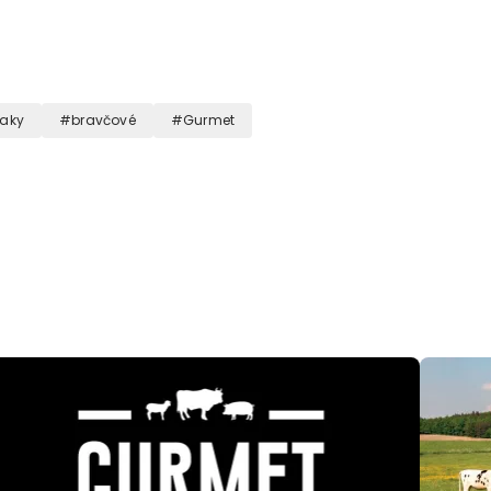
eaky
bravčové
Gurmet