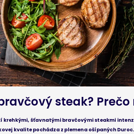
bravčový steak? Prečo 
tí krehkými, šťavnatými bravčovými steakmi intenzí
akovej kvalite pochádza z plemena ošípaných Duro