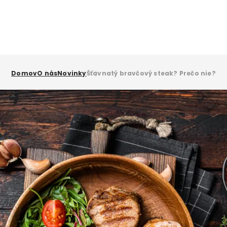
Domov
O nás
Novinky
Šťavnatý bravčový steak? Prečo nie?