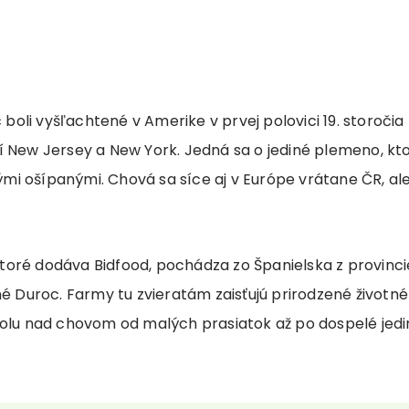
oli vyšľachtené v Amerike v prvej polovici 19. storočia
 New Jersey a New York. Jedná sa o jediné plemeno, ktoré
skými ošípanými. Chová sa síce aj v Európe vrátane ČR, a
oré dodáva Bidfood, pochádza zo Španielska z provincie 
né Duroc. Farmy tu zvieratám zaisťujú prirodzené životné
rolu nad chovom od malých prasiatok až po dospelé jedi