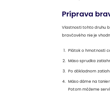
Príprava bra
Vlastnosti tohto druhu 
bravčového nie je vhodná
Plátok o hmotnosti c
Mäso sprudka zatiahn
Po dôkladnom zatiahnu
Mäso dáme na tanier,
Potom môžeme serví