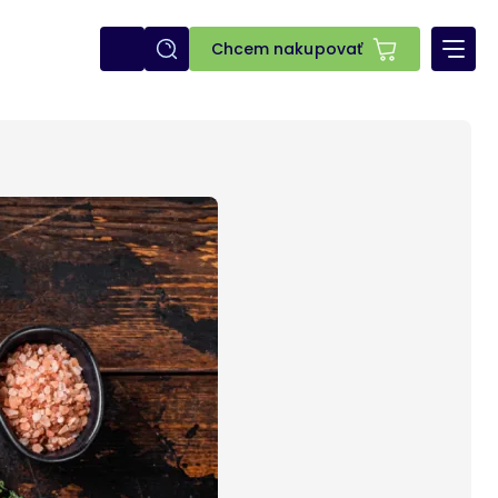
E-
Chcem nakupovať
shop