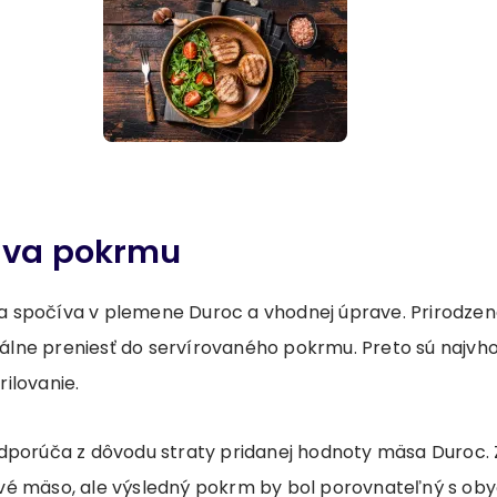
ava pokrmu
 spočíva v plemene Duroc a vhodnej úprave. Prirodzená
lne preniesť do servírovaného pokrmu. Preto sú najvh
ilovanie.
dporúča z dôvodu straty pridanej hodnoty mäsa Duroc. Z
vé mäso, ale výsledný pokrm by bol porovnateľný s o