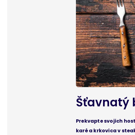
Šťavnatý 
Prekvapte svojich hos
karé a krkovica v ste