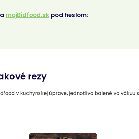
na
mojBidfood.sk
pod heslom:
akové rezy
dfood v kuchynskej úprave, jednotlivo balené vo vákuu s