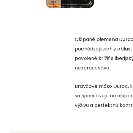
Ošípané plemena Duroc b
pochádzajúcich z oblastí
povolené krížiť s iberij
nespracováva.
Bravčové mäso Duroc, kt
sa špecializuje na ošípa
výživu a perfektnú kont