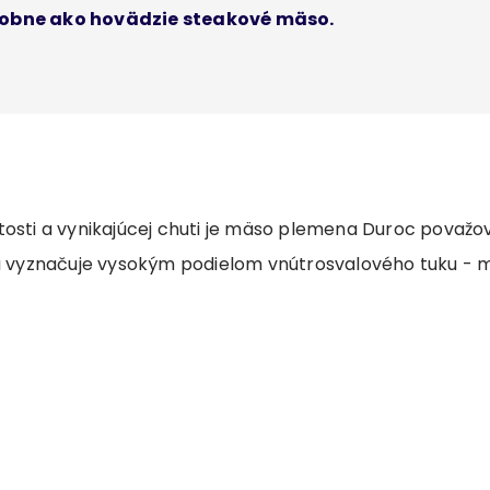
dobne ako hovädzie steakové mäso.
tosti a vynikajúcej chuti je mäso plemena Duroc považo
 sa vyznačuje vysokým podielom vnútrosvalového tuku -