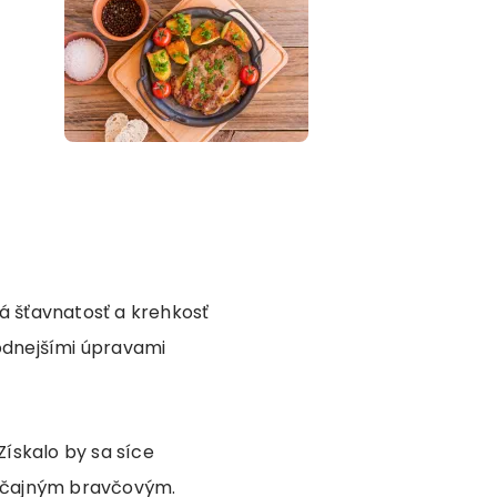
 šťavnatosť a krehkosť
odnejšími úpravami
ískalo by sa síce
byčajným bravčovým.