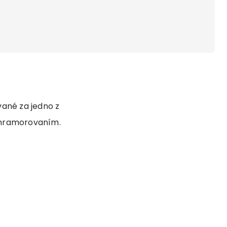
vané za jedno z
 mramorovaním.