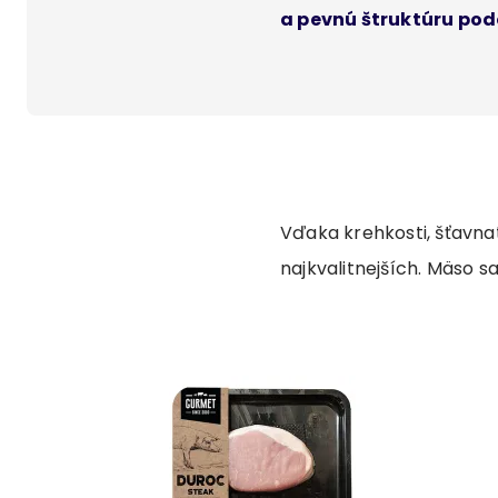
a pevnú štruktúru po
Vďaka krehkosti, šťavna
najkvalitnejších. Mäso