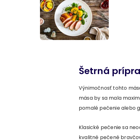
Šetrná prípr
Výnimočnosť tohto mäsa
mäsa by sa mala maximá
pomalé pečenie alebo gr
Klasické pečenie sa neo
kvalitné pečené bravčo