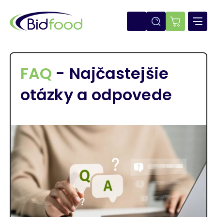
Skočiť
na
hlavný
E-
obsah
shop
FAQ
- Najčastejšie
otázky a odpovede