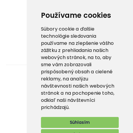
Certifikáty
Dôležité odkazy
Používame cookies
Nowaco ↗
Súbory cookie a ďalšie
Prima zmrzlina ↗
technológie sledovania
používame na zlepšenie vášho
Pegas Premium ↗
zážitku z prehliadania našich
webových stránok, na to, aby
La Panna ↗
sme vám zobrazovali
prispôsobený obsah a cielené
reklamy, na analýzu
Kariéra
návštevnosti našich webových
stránok a na pochopenie toho,
Aplikácie
odkiaľ naši návštevníci
E-shop
prichádzajú.
Súhlasím