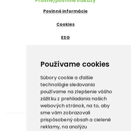
Právne/povinné odkazy
Povinné informácie
Cookies
ESG
Certifikáty
Dôležité odkazy
Používame cookies
Nowaco ↗
Súbory cookie a ďalšie
Prima zmrzlina ↗
technológie sledovania
používame na zlepšenie vášho
Pegas Premium ↗
zážitku z prehliadania našich
webových stránok, na to, aby
La Panna ↗
sme vám zobrazovali
prispôsobený obsah a cielené
reklamy, na analýzu
Kariéra