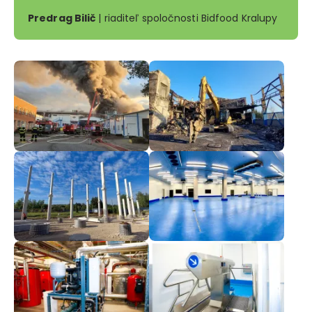
Predrag Bilič
| riaditeľ spoločnosti Bidfood Kralupy