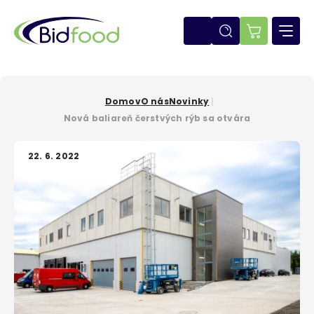
Skočiť
na
hlavný
E-
obsah
shop
Domov
O nás
Novinky
Omrvinka
Nová baliareň čerstvých rýb sa otvára
22. 6. 2022