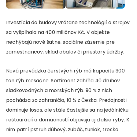
Investícia do budovy vrátane technológií a strojov
sa vyšplhala na 400 miliónov Kč. V objekte
nechýbajú nové šatne, sociálne zázemie pre
zamestnancov, sklad obalov či priestory údržby.
Nová prevádzka čerstvých rýb má kapacitu 300
ton rýb mesačne. Sortiment zahŕňa 40 druhov
sladkovodných a morských rýb. 90 % z nich
pochádza zo zahraničia, 10 % z Česka. Predajnosti
dominuje losos, ale stále častejšie sa na jedálničku
reštaurácií a domácností objavujú aj ďalšie ryby. K
nim patrí pstruh dúhový, zubáč, tuniak, treska