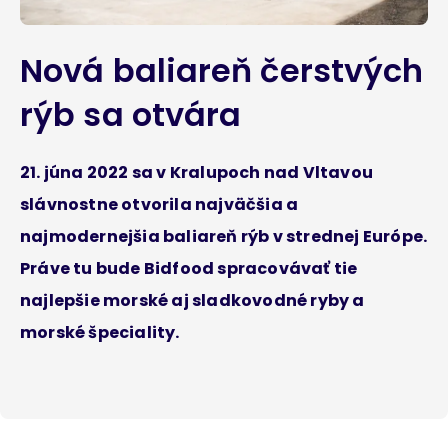
Nová baliareň čerstvých
rýb sa otvára
21. júna 2022 sa v Kralupoch nad Vltavou
slávnostne otvorila najväčšia a
najmodernejšia baliareň rýb v strednej Európe.
Práve tu bude Bidfood spracovávať tie
najlepšie morské aj sladkovodné ryby a
morské špeciality.