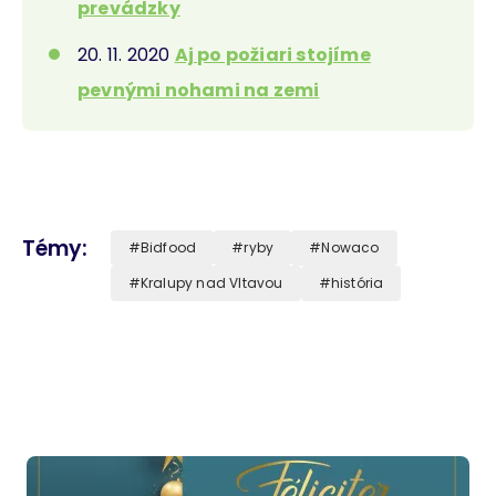
prevádzky
20. 11. 2020
Aj po požiari stojíme
pevnými nohami na zemi
Témy
Bidfood
ryby
Nowaco
Kralupy nad Vltavou
história