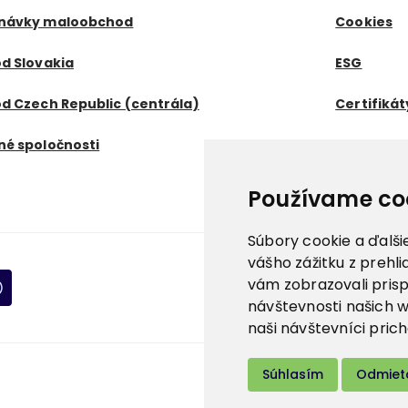
návky maloobchod
Cookies
d Slovakia
ESG
d Czech Republic (centrála)
Certifikát
né spoločnosti
Používame co
Súbory cookie a ďalši
vášho zážitku z prehl
vám zobrazovali pris
návštevnosti našich 
naši návštevníci prich
Súhlasím
Odmie