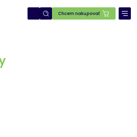
E-
Chcem nakupovať
shop
y