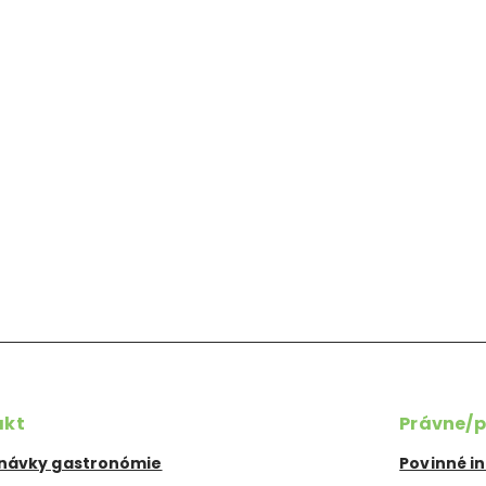
akt
Právne/p
návky gastronómie
Povinné i