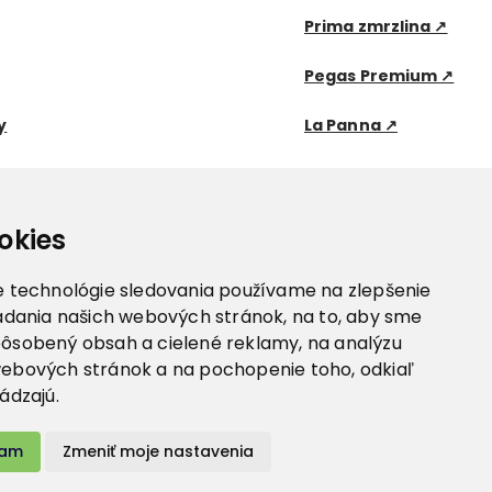
Prima zmrzlina ↗
Pegas Premium ↗
y
La Panna ↗
okies
e technológie sledovania používame na zlepšenie
iadania našich webových stránok, na to, aby sme
pôsobený obsah a cielené reklamy, na analýzu
webových stránok a na pochopenie toho, odkiaľ
ádzajú.
tam
Zmeniť moje nastavenia