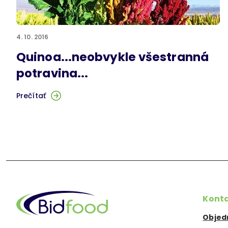
4. 10. 2016
Quinoa...neobvykle všestranná
potravina...
Prečítať
Kont
Objed