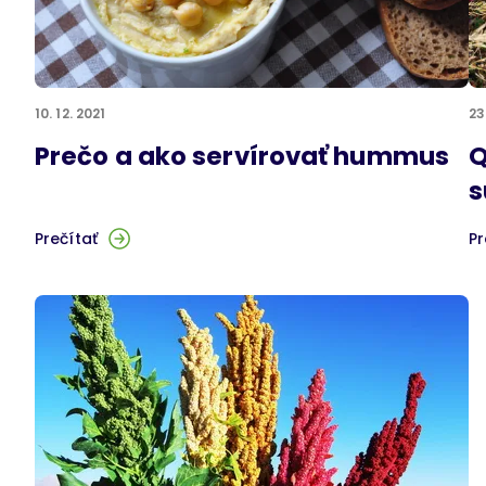
10. 12. 2021
23
Prečo a ako servírovať hummus
Q
s
Prečítať
Pr