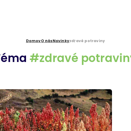
Domov
O nás
Novinky
zdravé potraviny
Téma
#zdravé potravin