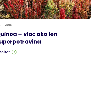
. 11. 2016
uinoa – viac ako len
uperpotravina
ečítať