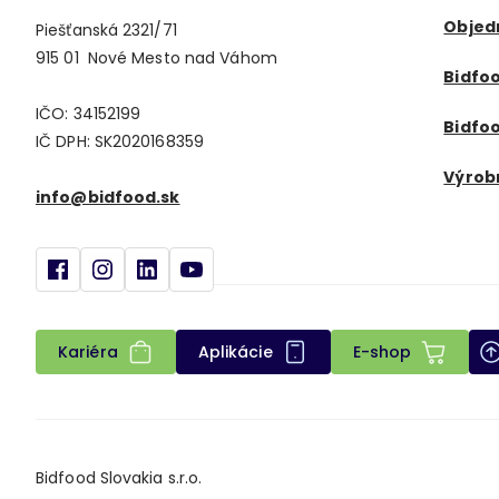
Objed
Piešťanská 2321/71
915 01 Nové Mesto nad Váhom
Bidfoo
IČO: 34152199
Bidfoo
IČ DPH: SK2020168359
Výrob
info@bidfood.sk
Kariéra
Aplikácie
E-shop
Bidfood Slovakia s.r.o.