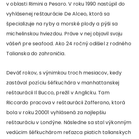
v oblasti Rimini a Pesaro. V roku 1990 nastúpil do
vyhlásenej reštaurácie De Alceo, ktorá sa
špecializuje na ryby a morské plody a pýši sa
michelinskou hviezdou. Práve v nej objavil svoju
vášeň pre seafood. Ako 24 ročný odišiel z rodného
Talianska do zahraničia.
Deväť rokov, s výnimkou troch mesiacov, kedy
zastával pozíciu šéfkuchára v manhattanskej
reštaurácii Il Bucco, prežil v Anglicku. Tam
Riccardo pracova v reštaurácii Zafferano, ktorá
bola v roku 20001 vyhlásená za najlepšiu
reštauráciu v Londýne. Následne sa stal výkonným
vedúcim šéfkuchárom reťazca piatich talianskych