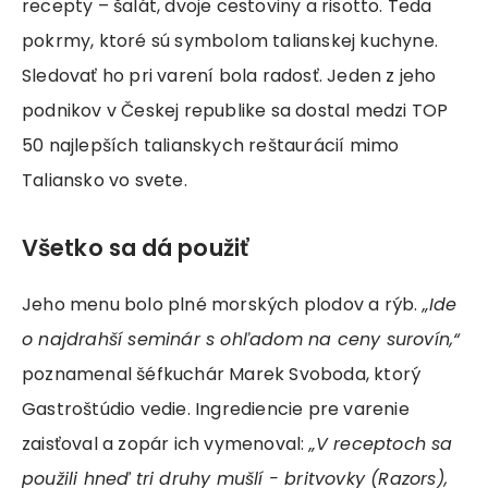
recepty – šalát, dvoje cestoviny a risotto. Teda
pokrmy, ktoré sú symbolom talianskej kuchyne.
Sledovať ho pri varení bola radosť. Jeden z jeho
podnikov v Českej republike sa dostal medzi TOP
50 najlepších talianskych reštaurácií mimo
Taliansko vo svete.
Všetko sa dá použiť
Jeho menu bolo plné morských plodov a rýb.
„Ide
o najdrahší seminár s ohľadom na ceny surovín,“
poznamenal šéfkuchár Marek Svoboda, ktorý
Gastroštúdio vedie. Ingrediencie pre varenie
zaisťoval a zopár ich vymenoval:
„V receptoch sa
použili hneď tri druhy mušlí - britvovky (Razors),