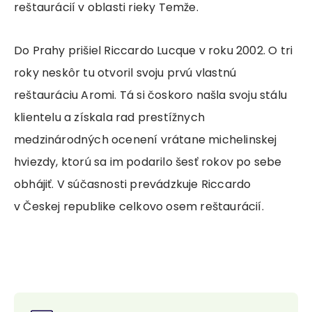
reštaurácií v oblasti rieky Temže.
Do Prahy prišiel Riccardo Lucque v roku 2002. O tri
roky neskôr tu otvoril svoju prvú vlastnú
reštauráciu Aromi. Tá si čoskoro našla svoju stálu
klientelu a získala rad prestížnych
medzinárodných ocenení vrátane michelinskej
hviezdy, ktorú sa im podarilo šesť rokov po sebe
obhájiť. V súčasnosti prevádzkuje Riccardo
v Českej republike celkovo osem reštaurácií.