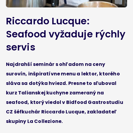
Riccardo Lucque:
Seafood vyžaduje rýchly
servis
Najdrahší seminár s ohľadom na ceny
surovín, inšpiratívne menu a lektor, ktorého
sláva sa dotýka hviezd. Presne to sľuboval
kurz Talianskej kuchyne zameraný na
seafood, ktorý viedol v Bidfood Gastrostudiu
CZ šéfkuchár Riccardo Lucque, zakladateľ
skupiny La Collezione.