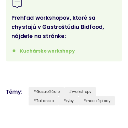
Prehľad workshopov, ktoré sa
chystajú v Gastroštúdiu Bidfood,
nájdete na stránke:
Kuchárske workshopy
Témy
Gastroštúdio
workshopy
Taliansko
ryby
morské plody