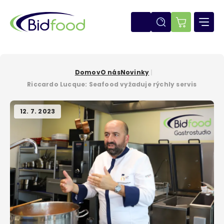
Skočiť
na
hlavný
E-
obsah
shop
Domov
O nás
Novinky
Omrvinka
Riccardo Lucque: Seafood vyžaduje rýchly servis
12. 7. 2023