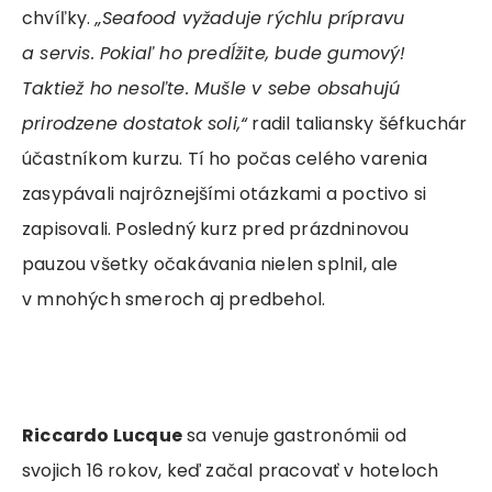
chvíľky.
„Seafood vyžaduje rýchlu prípravu
a servis. Pokiaľ ho predĺžite, bude gumový!
Taktiež ho nesoľte. Mušle v sebe obsahujú
prirodzene dostatok soli,“
radil taliansky šéfkuchár
účastníkom kurzu. Tí ho počas celého varenia
zasypávali najrôznejšími otázkami a poctivo si
zapisovali. Posledný kurz pred prázdninovou
pauzou všetky očakávania nielen splnil, ale
v mnohých smeroch aj predbehol.
Riccardo Lucque
sa venuje gastronómii od
svojich 16 rokov, keď začal pracovať v hoteloch