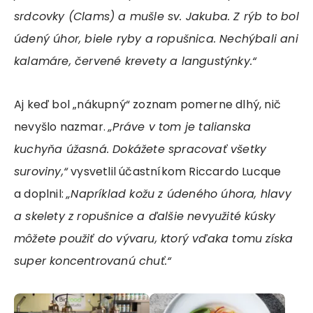
srdcovky (Clams) a mušle sv. Jakuba. Z rýb to bol
údený úhor, biele ryby a ropušnica. Nechýbali ani
kalamáre, červené krevety a langustýnky.“
Aj keď bol „nákupný“ zoznam pomerne dlhý, nič
nevyšlo nazmar.
„Práve v tom je talianska
kuchyňa úžasná. Dokážete spracovať všetky
suroviny,“
vysvetlil účastníkom Riccardo Lucque
a doplnil:
„Napríklad kožu z údeného úhora, hlavy
a skelety z ropušnice a ďalšie nevyužité kúsky
môžete použiť do vývaru, ktorý vďaka tomu získa
super koncentrovanú chuť.“