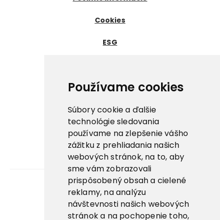
Cookies
ESG
Certifikáty
Dôležité odkazy
Používame cookies
Nowaco ↗
Súbory cookie a ďalšie
Prima zmrzlina ↗
technológie sledovania
používame na zlepšenie vášho
Pegas Premium ↗
zážitku z prehliadania našich
webových stránok, na to, aby
La Panna ↗
sme vám zobrazovali
prispôsobený obsah a cielené
reklamy, na analýzu
Kariéra
návštevnosti našich webových
stránok a na pochopenie toho,
Aplikácie