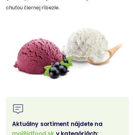
chuťou čiernej ríbezle.
Aktuálny sortiment nájdete na
mojBidfood.s
k
v kategóriách: