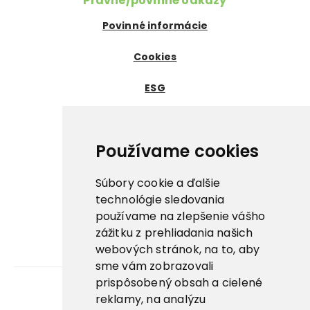
Právne/povinné odkazy
Povinné informácie
Cookies
ESG
Certifikáty
Dôležité odkazy
Používame cookies
Nowaco ↗
Súbory cookie a ďalšie
Prima zmrzlina ↗
technológie sledovania
používame na zlepšenie vášho
Pegas Premium ↗
zážitku z prehliadania našich
webových stránok, na to, aby
La Panna ↗
sme vám zobrazovali
prispôsobený obsah a cielené
reklamy, na analýzu
Kariéra