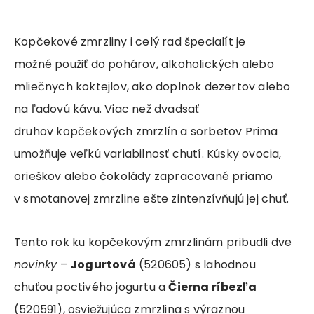
Kopčekové zmrzliny i celý rad špecialít je
možné použiť do pohárov, alkoholických alebo
mliečnych koktejlov, ako doplnok dezertov alebo
na ľadovú kávu. Viac než dvadsať
druhov kopčekových zmrzlín a sorbetov Prima
umožňuje veľkú variabilnosť chutí. Kúsky ovocia,
orieškov alebo čokolády zapracované priamo
v smotanovej zmrzline ešte zintenzívňujú jej chuť.
Tento rok ku kopčekovým zmrzlinám pribudli dve
novinky
–
Jogurtová
(520605) s lahodnou
chuťou poctivého jogurtu a
Čierna ríbezľa
(520591), osviežujúca zmrzlina s výraznou