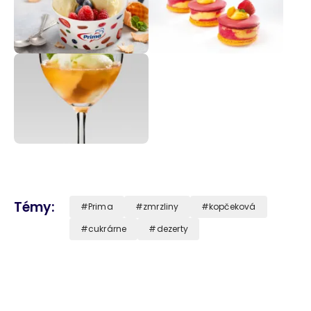
Témy
Prima
zmrzliny
kopčeková
cukrárne
dezerty