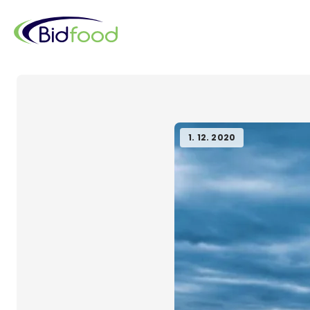
Skočiť
na
hlavný
obsah
Omrvinka
1. 12. 2020