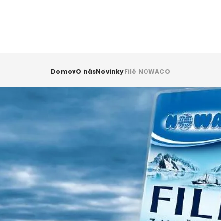
Domov
O nás
Novinky
Filé NOWACO