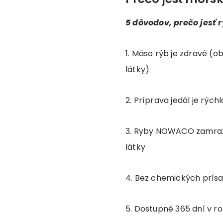
5 dôvodov, prečo jesť
1. Mäso rýb je zdravé (
látky)
2. Príprava jedál je rýc
3. Ryby NOWACO zamraze
látky
4. Bez chemických prís
5. Dostupné 365 dní v r