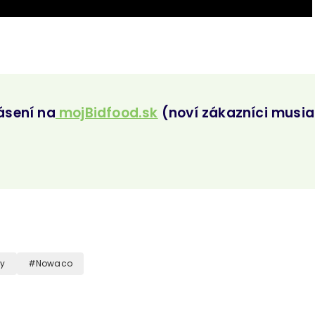
ásení na
mojBidfood.sk
(noví zákazníci musia 
by
Nowaco