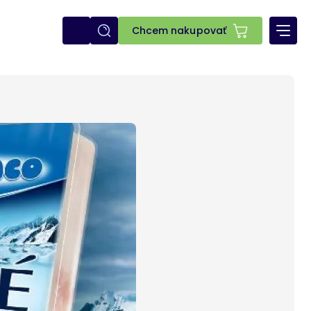
E-
Chcem nakupovať
shop