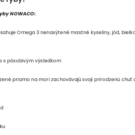
 ryby NOWACO:
obsahuje Omega 3 nenasýtené mastné kyseliny, jód, bielk
hla s pôsobivým výsledkom
né priamo na mori zachovávajú svoji prirodzenú chuť 
ad
oku