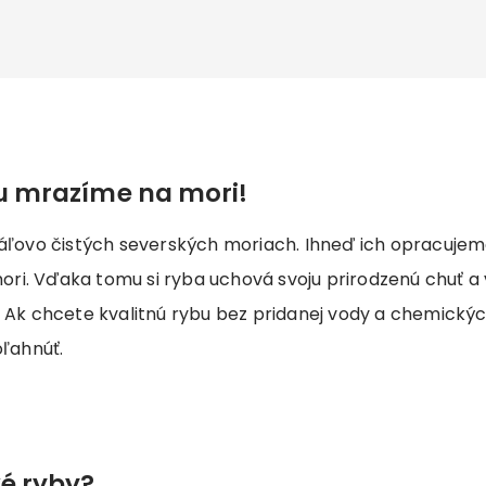
tu mrazíme na mori!
táľovo čistých severských moriach. Ihneď ich opracuje
i. Vďaka tomu si ryba uchová svoju prirodzenú chuť a
 Ak chcete kvalitnú rybu bez pridanej vody a chemických
ľahnúť.
ké ryby?