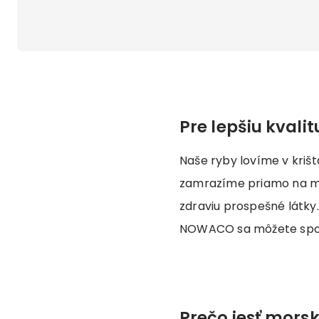
Pre lepšiu kvali
Naše ryby lovíme v kriš
zamrazíme priamo na mor
zdraviu prospešné látky.
NOWACO sa môžete spo
Prečo jesť mors