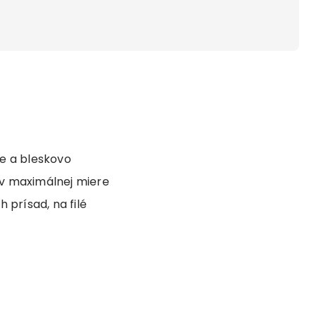
me a bleskovo
 v maximálnej miere
 prísad, na filé