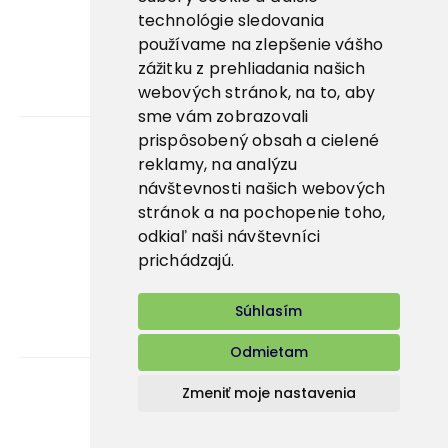
Prima zmrzlina ↗
technológie sledovania
používame na zlepšenie vášho
Pegas Premium ↗
zážitku z prehliadania našich
webových stránok, na to, aby
La Panna ↗
sme vám zobrazovali
prispôsobený obsah a cielené
reklamy, na analýzu
Kariéra
návštevnosti našich webových
stránok a na pochopenie toho,
Aplikácie
odkiaľ naši návštevníci
E-shop
prichádzajú.
Súhlasím
Odmietam
Zmeniť moje nastavenia
Bidfood Slovakia s.r.o.