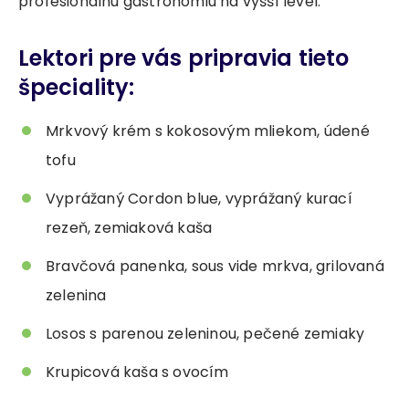
profesionálnu gastronómiu na vyšší level.
Lektori pre vás pripravia tieto
špeciality:
Mrkvový krém s kokosovým mliekom, údené
tofu
Vyprážaný Cordon blue, vyprážaný kurací
rezeň, zemiaková kaša
Bravčová panenka, sous vide mrkva, grilovaná
zelenina
Losos s parenou zeleninou, pečené zemiaky
Krupicová kaša s ovocím