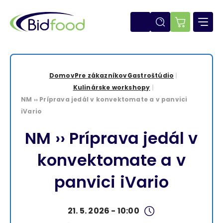
Skočiť
na
hlavný
E-
obsah
shop
Domov
Pre zákazníkov
Gastroštúdio
Omrvinka
Kulinárske workshopy
NM ›› Príprava jedál v konvektomate a v panvici
iVario
NM ›› Príprava jedál v
konvektomate a v
panvici iVario
21. 5. 2026 - 10:00