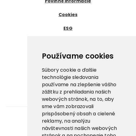
Povinné informácie
Cookies
ESG
Certifikáty
Dôležité odkazy
Používame cookies
Nowaco ↗
Súbory cookie a ďalšie
Prima zmrzlina ↗
technológie sledovania
používame na zlepšenie vášho
Pegas Premium ↗
zážitku z prehliadania našich
webových stránok, na to, aby
La Panna ↗
sme vám zobrazovali
prispôsobený obsah a cielené
reklamy, na analýzu
Kariéra
návštevnosti našich webových
stránok a na pochopenie toho,