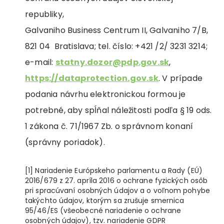
republiky,
Galvaniho Business Centrum II, Galvaniho 7/B,
821 04 Bratislava; tel. číslo: +421 /2/ 3231 3214;
e-mail:
statny.dozor@pdp.gov.sk
,
https://dataprotection.gov.sk
. V prípade
podania návrhu elektronickou formou je
potrebné, aby spĺňal náležitosti podľa § 19 ods.
1 zákona č. 71/1967 Zb. o správnom konaní
(správny poriadok).
[1] Nariadenie Európskeho parlamentu a Rady (EÚ)
2016/679 z 27. apríla 2016 o ochrane fyzických osôb
pri spracúvaní osobných údajov a o voľnom pohybe
takýchto údajov, ktorým sa zrušuje smernica
95/46/ES (všeobecné nariadenie o ochrane
osobných údajov), tzv. nariadenie GDPR