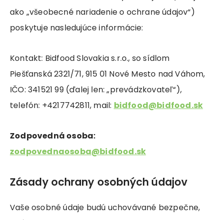
ako „všeobecné nariadenie o ochrane údajov“)
poskytuje nasledujúce informácie:
Kontakt: Bidfood Slovakia s.r.o., so sídlom
Piešťanská 2321/71, 915 01 Nové Mesto nad Váhom,
IČO: 341521 99 (ďalej len: „prevádzkovateľ“),
telefón: +4217742811, mail:
bidfood@bidfood.sk
Zodpovedná osoba:
zodpovednaosoba@bidfood.sk
Zásady ochrany osobných údajov
Vaše osobné údaje budú uchovávané bezpečne,