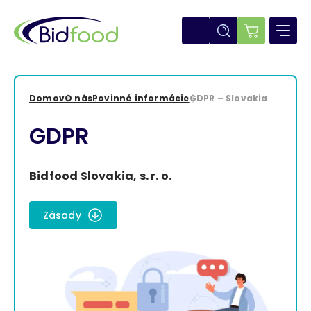
Skočiť
na
hlavný
E-
obsah
shop
Domov
O nás
Povinné informácie
GDPR – Slovakia
Omrvinka
GDPR
Bidfood Slovakia, s. r. o.
Zásady