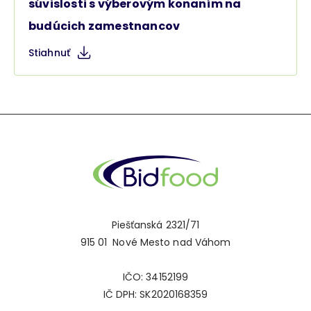
súvislosti s výberovým konaním na
budúcich zamestnancov
Stiahnuť
Piešťanská 2321/71
915 01 Nové Mesto nad Váhom
IČO: 34152199
IČ DPH: SK2020168359