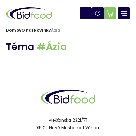
Skočiť
na
hlavný
E-
obsah
shop
Domov
O nás
Novinky
Ázia
Omrvinka
Téma
#Ázia
Piešťanská 2321/71
915 01 Nové Mesto nad Váhom