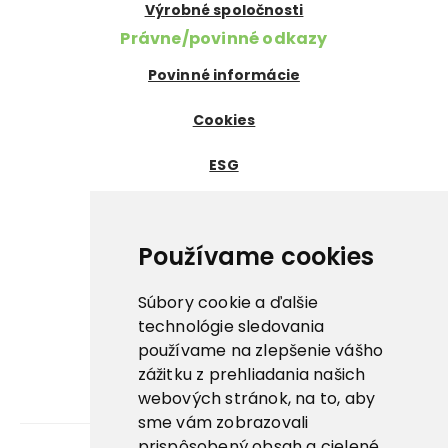
Výrobné spoločnosti
Právne/povinné odkazy
Povinné informácie
Cookies
ESG
Certifikáty
Dôležité odkazy
Používame cookies
Nowaco ↗
Súbory cookie a ďalšie
Prima zmrzlina ↗
technológie sledovania
používame na zlepšenie vášho
Pegas Premium ↗
zážitku z prehliadania našich
webových stránok, na to, aby
La Panna ↗
sme vám zobrazovali
prispôsobený obsah a cielené