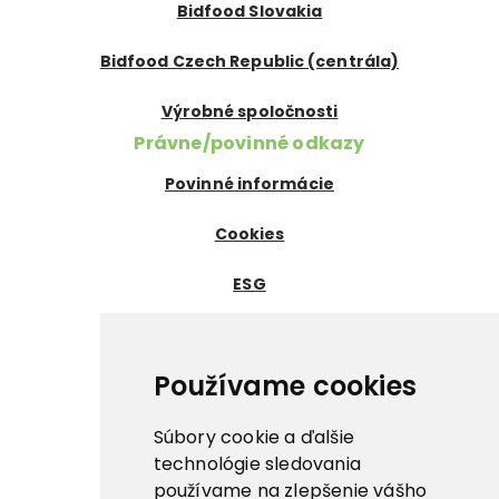
Bidfood Slovakia
Bidfood Czech Republic (centrála)
Výrobné spoločnosti
Právne/povinné odkazy
Povinné informácie
Cookies
ESG
Certifikáty
Dôležité odkazy
Používame cookies
Nowaco ↗
Súbory cookie a ďalšie
Prima zmrzlina ↗
technológie sledovania
používame na zlepšenie vášho