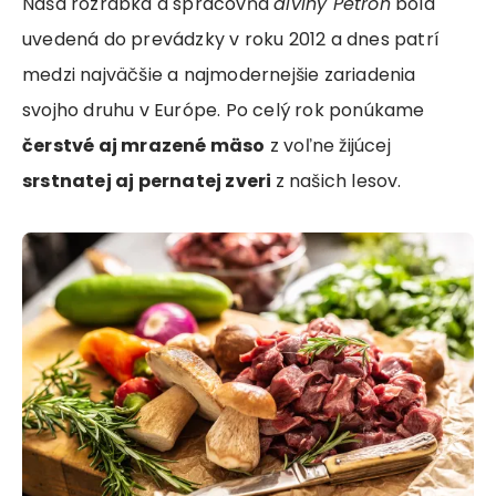
Naša rozrábka a spracovňa
diviny Petron
bola
uvedená do prevádzky v roku 2012 a dnes patrí
medzi najväčšie a najmodernejšie zariadenia
svojho druhu v Európe. Po celý rok ponúkame
čerstvé aj mrazené mäso
z voľne žijúcej
srstnatej aj pernatej zveri
z našich lesov.