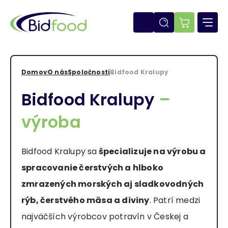
Skočiť
na
hlavný
E-
obsah
shop
Domov
O nás
Spoločnosti
Bidfood Kralupy
Omrvinka
Bidfood Kralupy
–
výroba
Bidfood Kralupy sa
špecializuje na výrobu a
spracovanie čerstvých a hlboko
zmrazených morských aj sladkovodných
rýb, čerstvého mäsa a diviny
. Patrí medzi
najväčších výrobcov potravín v Českej a