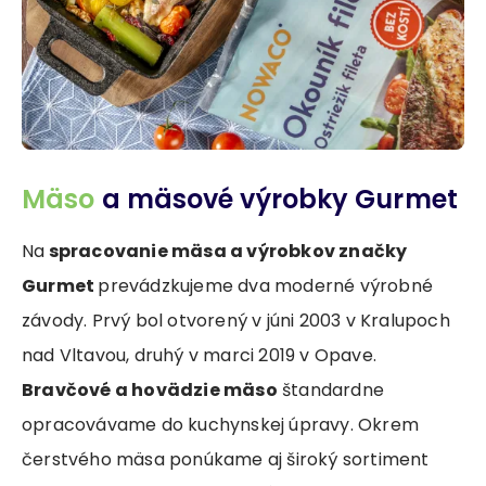
Mäso
a mäsové výrobky Gurmet
Na
spracovanie mäsa a výrobkov značky
Gurmet
prevádzkujeme dva moderné výrobné
závody. Prvý bol otvorený v júni 2003 v Kralupoch
nad Vltavou, druhý v marci 2019 v Opave.
Bravčové a hovädzie mäso
štandardne
opracovávame do kuchynskej úpravy. Okrem
čerstvého mäsa ponúkame aj široký sortiment