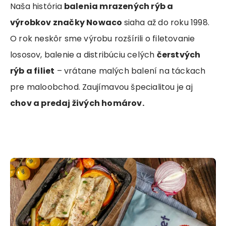
Naša história
balenia mrazených rýb a
výrobkov značky Nowaco
siaha až do roku 1998.
O rok neskôr sme výrobu rozšírili o filetovanie
lososov, balenie a distribúciu celých
čerstvých
rýb a filiet
– vrátane malých balení na táckach
pre maloobchod. Zaujímavou špecialitou je aj
chov a predaj živých homárov.