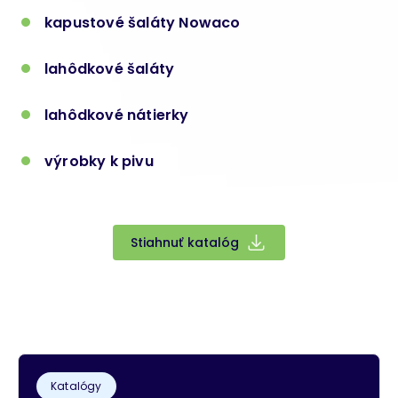
kapustové šaláty Nowaco
lahôdkové šaláty
lahôdkové nátierky
výrobky k pivu
Stiahnuť katalóg
Katalógy