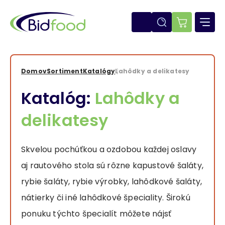
Skočiť
na
hlavný
E-
obsah
shop
Domov
Sortiment
Katalógy
Lahôdky a delikatesy
Omrvinka
Katalóg:
Lahôdky a
delikatesy
Skvelou pochúťkou a ozdobou každej oslavy
aj rautového stola sú rôzne kapustové šaláty,
rybie šaláty, rybie výrobky, lahôdkové šaláty,
nátierky či iné lahôdkové špeciality. Širokú
ponuku týchto špecialít môžete nájsť