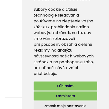
Nowaco ↗
Súbory cookie a ďalšie
Prima zmrzlina ↗
technológie sledovania
používame na zlepšenie vášho
Pegas Premium ↗
zážitku z prehliadania našich
webových stránok, na to, aby
La Panna ↗
sme vám zobrazovali
prispôsobený obsah a cielené
reklamy, na analýzu
Kariéra
návštevnosti našich webových
stránok a na pochopenie toho,
Aplikácie
odkiaľ naši návštevníci
E-shop
prichádzajú.
Súhlasím
Odmietam
Zmeniť moje nastavenia