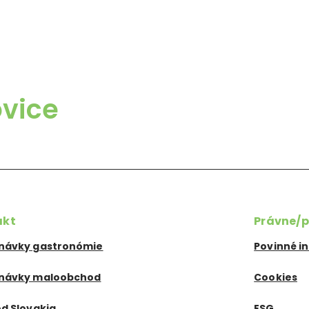
vice
akt
Právne/p
návky gastronómie
Povinné i
návky maloobchod
Cookies
d Slovakia
ESG