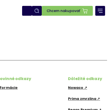
E-
Chcem nakupovať
shop
ovinné odkazy
Dôležité odkazy
nformácie
Nowaco ↗
Prima zmrzlina ↗
Pegas Premium ↗