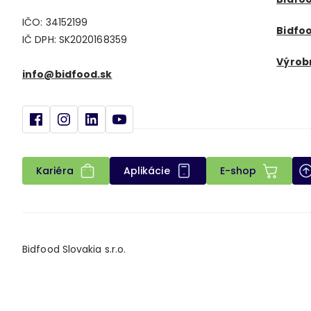
IČO: 34152199
Bidfoo
IČ DPH: SK2020168359
Výrob
info@bidfood.sk
Kariéra
Aplikácie
E-shop
Bidfood Slovakia s.r.o.