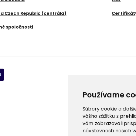
d Czech Republic (centrála)
Certifikát
né spoločnosti
Používame co
Súbory cookie a ďalši
vášho zážitku z prehl
vám zobrazovali pris
návštevnosti našich 